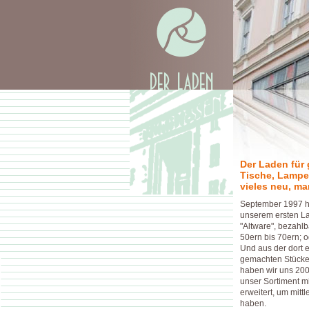
Der Laden für 
Tische, Lampe
vieles neu, ma
September 1997 ha
unserem ersten L
"Altware", bezahl
50ern bis 70ern; o
Und aus der dort e
gemachten Stücke
haben wir uns 200
unser Sortiment 
erweitert, um mitt
haben.