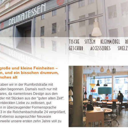
große und kleine Feinheiten –
n, und ein bisschen drumrum,
nches alt
ben wir in der Rumfordstraße mit
aden begonnen. Damals noch nur mit
bares, da namenloses Design aus den
der mit Stücken aus der "guten alten Zeit".
ntdeckten Liebe zu zeitlosen, gut
n in überzeugender Formensprache
3 in die Reichenbachstraße 24 vergrößert,
mit ebenso ausgesuchter Neuware
lerweile unsere ersten zehn Jahre voll zu